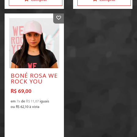
BONÉ ROSA WE
ROCK YOU
R$ 69,00
em
7x
de
R$ 11,07
iguais
ou
R$ 62,10
à vista