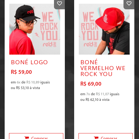
BONÉ LOGO
BONÉ
VERMELHO WE
R$ 59,00
ROCK YOU
em
6x
de
R$ 10,89
iguais
R$ 69,00
ou
R$ 53,10
à vista
em
7x
de
R$ 11,07
iguais
ou
R$ 62,10
à vista
Comprar
Comprar