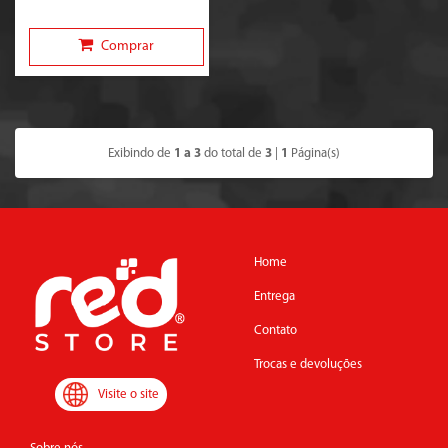
Comprar
Exibindo de
1 a 3
do total de
3
|
1
Página(s)
Home
Entrega
Contato
Trocas e devoluções
Visite o site