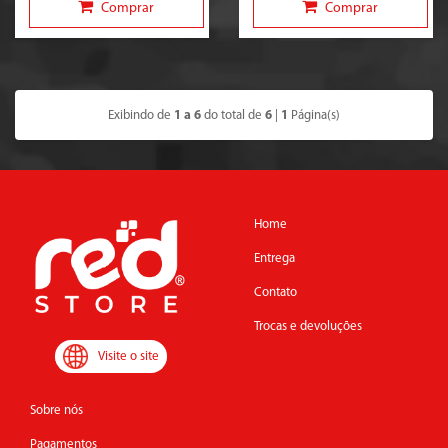
Comprar
Comprar
Exibindo de
1 a 6
do total de
6
|
1
Página(s)
Home
Entrega
Contato
Trocas e devoluções
Visite o site
Sobre nós
Pagamentos