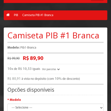
PIB
Camiseta PIB #1 Branca
Camiseta PIB #1 Branca
Modelo:
Pib1-Branca
R$ 89,90
R$ 99,90
10x
R$ 10,53
de
iguais
Ver parcelas
R$ 80,91
10%
à vista no depósito (com
de desconto)
Opcões disponíveis
Modelo