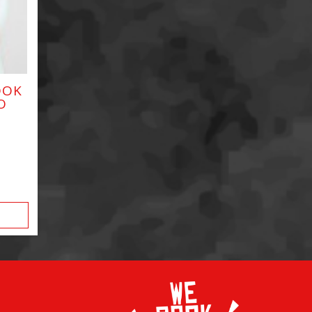
OOK
O