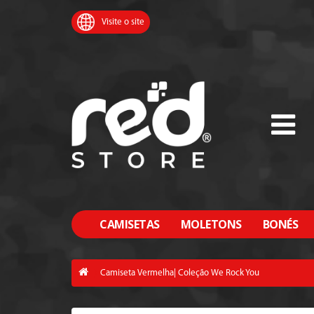
Visite o site
CAMISETAS
MOLETONS
BONÉS
Camiseta Vermelha| Coleção We Rock You