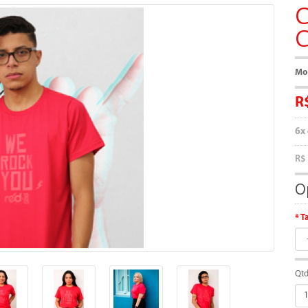
C
C
Mo
R
6x
R$
O
T
Qt