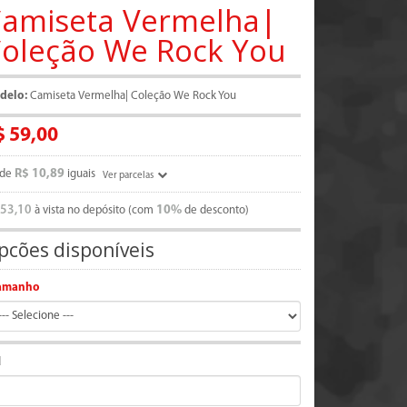
amiseta Vermelha|
oleção We Rock You
delo:
Camiseta Vermelha| Coleção We Rock You
$ 59,00
R$ 10,89
de
iguais
Ver parcelas
 53,10
10%
à vista no depósito (com
de desconto)
pcões disponíveis
amanho
d