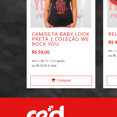
CAMISETA BABY LOOK
RE
PRETA | COLEÇÃO WE
R$ 
ROCK YOU
em
11
R$ 59,00
ou
R$ 
em
6x
de
R$ 10,89
iguais
ou
R$ 53,10
à vista
Comprar