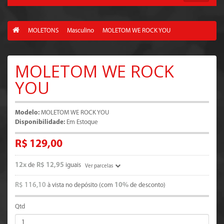
MOLETONS
Masculino
MOLETOM WE ROCK YOU
MOLETOM WE ROCK
YOU
Modelo:
MOLETOM WE ROCK YOU
Disponibilidade:
Em Estoque
R$ 129,00
12x
R$ 12,95
de
iguais
Ver parcelas
R$ 116,10
10%
à vista no depósito (com
de desconto)
Qtd