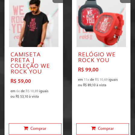
CAMISETA
RELÓGIO WE
PRETA |
ROCK YOU
COLEÇÃO WE
R$ 99,00
ROCK YOU
em
11x
de
R$ 10,69
iguais
R$ 59,00
ou
R$ 89,10
à vista
em
6x
de
R$ 10,89
iguais
ou
R$ 53,10
à vista
Comprar
Comprar