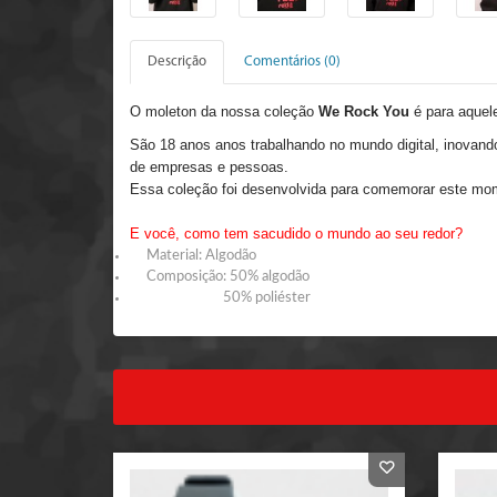
Descrição
Comentários (0)
O moleton da nossa coleção
We Rock You
é para aquel
São 18 anos anos trabalhando no mundo digital, inovand
de empresas e pessoas.
Essa coleção foi desenvolvida para comemorar este mo
E você, como tem sacudido o mundo ao seu redor?
Material: Algodão
Composição: 50% algodão
50% poliéster