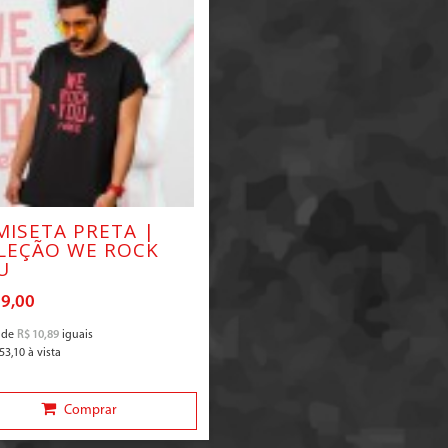
MISETA PRETA |
LEÇÃO WE ROCK
U
59,00
de
R$ 10,89
iguais
53,10
à vista
Comprar