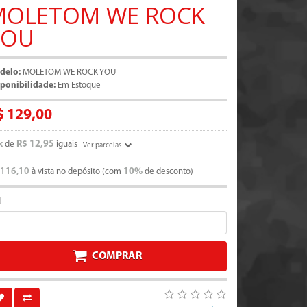
MOLETOM WE ROCK
YOU
delo:
MOLETOM WE ROCK YOU
ponibilidade:
Em Estoque
$ 129,00
x
R$ 12,95
de
iguais
Ver parcelas
 116,10
10%
à vista no depósito (com
de desconto)
d
COMPRAR