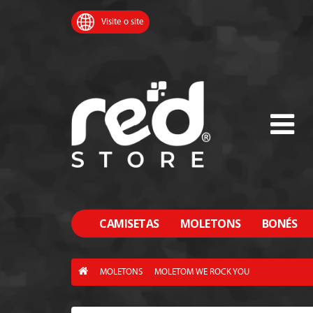
Visite o site
CAMISETAS
MOLETONS
BONÉS
MOLETONS
MOLETOM WE ROCK YOU