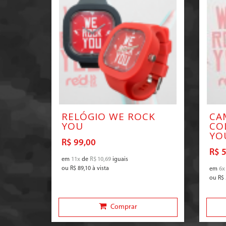
RELÓGIO WE ROCK
CA
YOU
CO
YO
R$ 99,00
R$ 
em
11x
de
R$ 10,69
iguais
ou
R$ 89,10
à vista
em
6x
ou
R$ 
Comprar