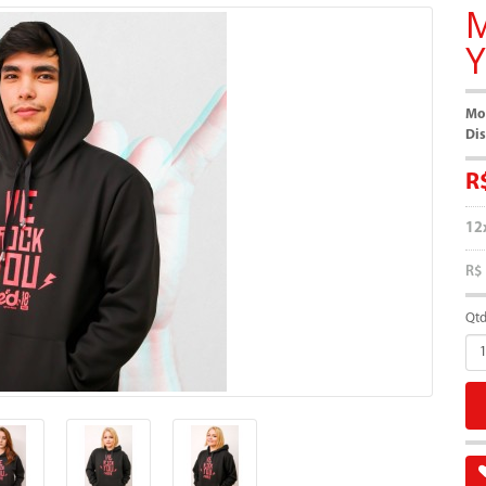
Mo
Dis
R
12
R$
Qt