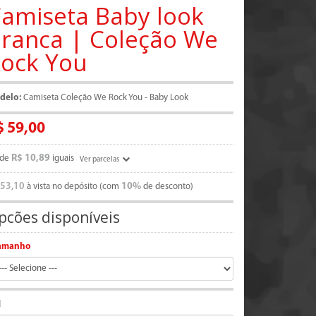
amiseta Baby look
ranca | Coleção We
ock You
delo:
Camiseta Coleção We Rock You - Baby Look
$ 59,00
R$ 10,89
de
iguais
Ver parcelas
 53,10
10%
à vista no depósito (com
de desconto)
pcões disponíveis
amanho
d