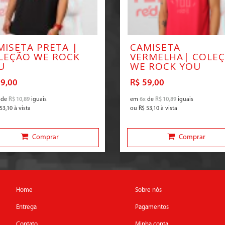
MISETA PRETA |
CAMISETA
LEÇÃO WE ROCK
VERMELHA| COLE
U
WE ROCK YOU
59,00
R$ 59,00
de
R$ 10,89
iguais
em
6x
de
R$ 10,89
iguais
53,10
à vista
ou
R$ 53,10
à vista
Comprar
Comprar
Home
Sobre nós
Entrega
Pagamentos
Contato
Minha conta