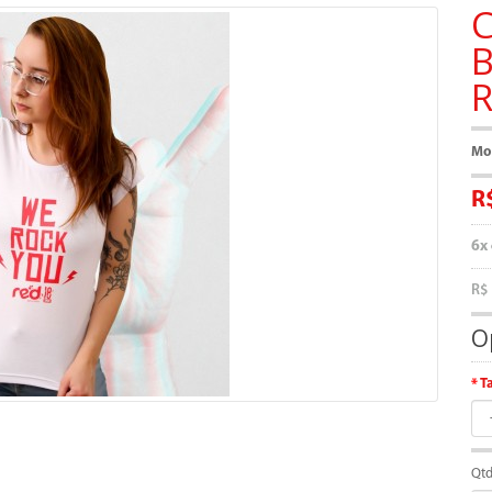
C
B
R
Mo
R
6x
R$
O
T
Qt