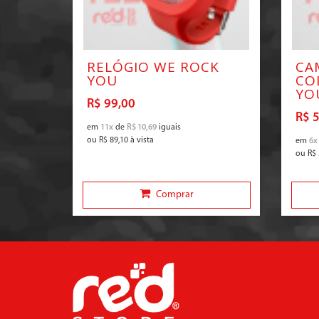
RELÓGIO WE ROCK
CA
YOU
CO
YO
R$ 99,00
R$ 
em
11x
de
R$ 10,69
iguais
ou
R$ 89,10
à vista
em
6x
ou
R$ 
Comprar