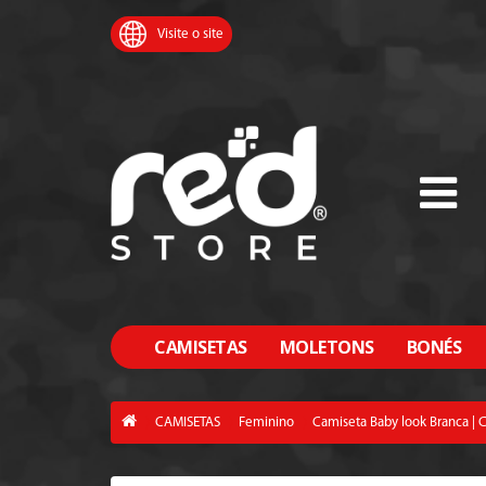
Visite o site
CAMISETAS
MOLETONS
BONÉS
CAMISETAS
Feminino
Camiseta Baby look Branca |