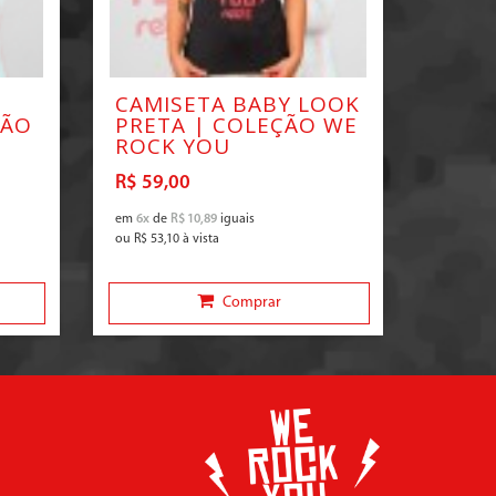
CAMISETA BABY LOOK
ÇÃO
PRETA | COLEÇÃO WE
ROCK YOU
R$ 59,00
em
6x
de
R$ 10,89
iguais
ou
R$ 53,10
à vista
Comprar